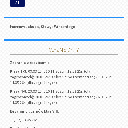
31
Imieniny
Imieniny:
Jakuba
,
Sławy
i
Wincentego
WAŻNE DATY
Zebrania z rodzicami:
Klasy 1-3:
09.09.25r.; 19.11.2025r.; 17.12.25r. (dla
zagrożonych); 28.01.26r. zebranie po I semestrze; 25.03.26r.;
14.05.26r. (dla zagrożonych)
Klasy 4-8:
23.09.25r.; 20.11.2025r.; 17.12.25r. (dla
zagrożonych); 28.01.26r. zebranie po I semestrze; 26.03.26r.;
14.05.26r. (dla zagrożonych)
Egzaminy uczniów klas VIII:
11, 12, 13.05.26r.