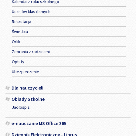
Kalendarz roku szkolnego
Uczniów klas ósmych
Rekrutacja
Świetlica
Orlik
Zebrania z rodzicami
Opłaty
Ubezpieczenie
Dla nauczycieli
Obiady Szkolne
Jadłospis
e-nauczanie MS Office 365
Dziennik Elektroniczny - Librus