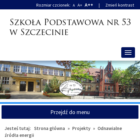
Przejdź
Przejdź
A++
Rozmiar czcionek:
A+
|
Zmień kontrast
A
do
do
głównej
wyszukiwarki
treści
Przeł
nawig
Przejdź do menu
Jesteś tutaj:
Strona główna
»
Projekty
»
Odnawialne
źródła energii